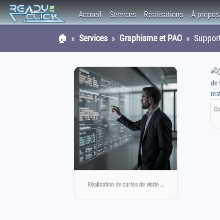
Accueil
Services
Réalisations
À propos
🏠
»
Services
»
Graphisme et PAO
» Supports
Co
Réalisation de cartes de visite …