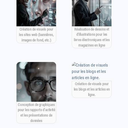
Réalisation de dessins et
Création de visuels pour
d'illustrations pour les
les sites web (bannières,
livres électroniques et les
images de fond, etc.)
magazines en ligne
Création de visuels pour
les blogs et les articles en
ligne.
Conception de graphiques
pour les rapports d'activité
et les présentations de
données