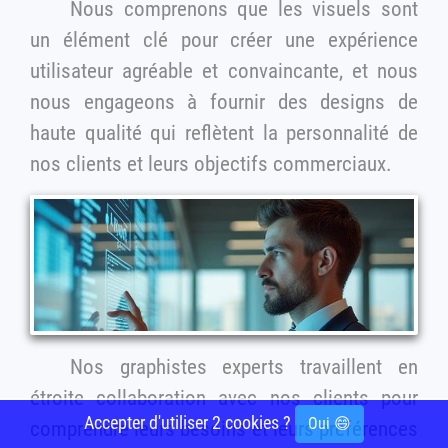
Nous comprenons que les visuels sont
un élément clé pour créer une expérience
utilisateur agréable et convaincante, et nous
nous engageons à fournir des designs de
haute qualité qui reflètent la personnalité de
nos clients et leurs objectifs commerciaux.
Nos graphistes experts travaillent en
étroite collaboration avec nos clients pour
Accepter d'utiliser 2 cookies ?
Oui 😄
comprendre leurs besoins et leurs préférences