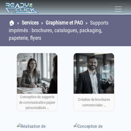
🏠
»
Services
»
Graphisme et PAO
» Supports
imprimés : brochures, catalogues, packaging,
papeterie, flyers
Conception de supports
Création de brochures
de communication papier
commerciales …
personnalisés …