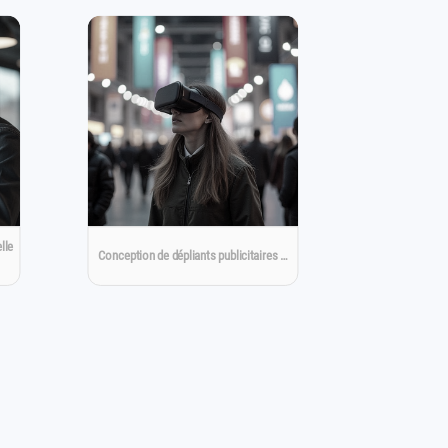
lle
Conception de dépliants publicitaires …