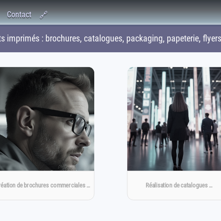
Contact
🔗
 imprimés : brochures, catalogues, packaging, papeterie, flyer
éation de brochures commerciales …
Réalisation de catalogues …