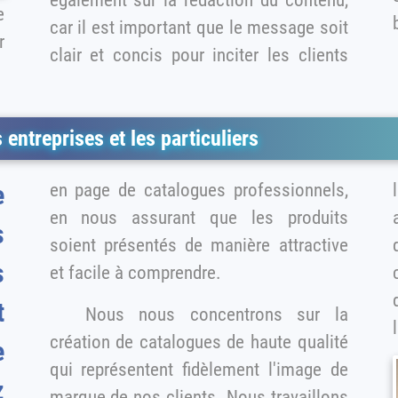
e
car il est important que le message soit
clair et concis pour inciter les clients
 entreprises et les particuliers
en page de catalogues professionnels,
les
e
en nous assurant que les produits
s
soient présentés de manière attractive
qu
s
et facile à comprendre.
t
Nous nous concentrons sur la
création de catalogues de haute qualité
e
qui représentent fidèlement l'image de
z
marque de nos clients. Nous travaillons