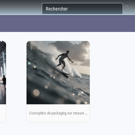
s
Conception de packaging sur mesure …