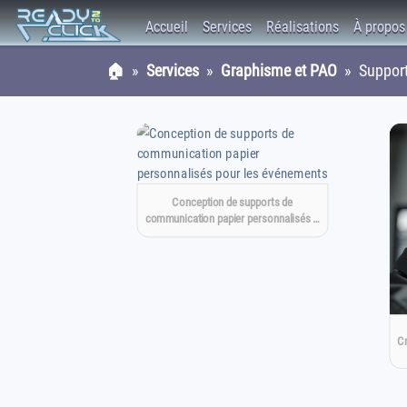
Accueil
Services
Réalisations
À propos
🏠
»
Services
»
Graphisme et PAO
» Supports
Conception de supports de
communication papier personnalisés …
Cr