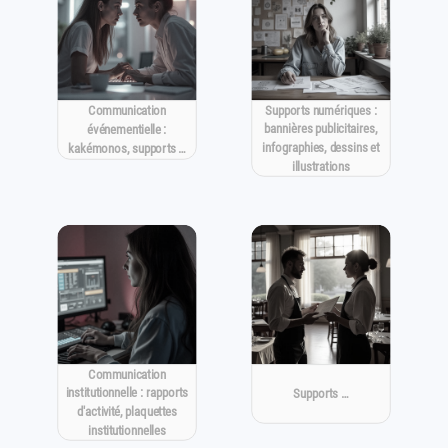
Supports numériques :
Communication
bannières publicitaires,
événementielle :
infographies, dessins et
kakémonos, supports …
illustrations
Communication
institutionnelle : rapports
Supports …
d'activité, plaquettes
institutionnelles