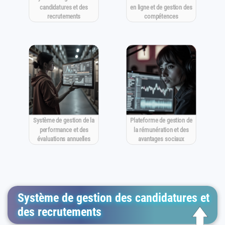
candidatures et des
en ligne et de gestion des
recrutements
compétences
Système de gestion de la
Plateforme de gestion de
performance et des
la rémunération et des
évaluations annuelles
avantages sociaux
Système de gestion des candidatures et
des recrutements