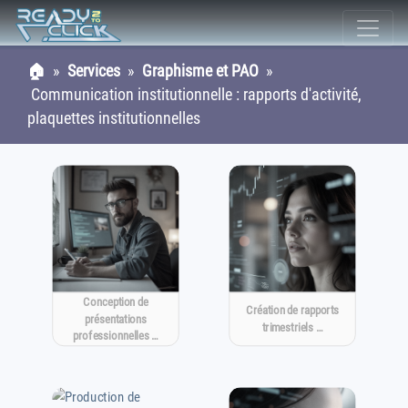
🏠
»
Services
»
Graphisme et PAO
»
Communication institutionnelle : rapports d'activité,
plaquettes institutionnelles
Conception de
Création de rapports
présentations
trimestriels …
professionnelles …