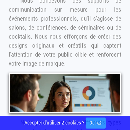
Nous concevons des supports de
communication sur mesure pour les
événements professionnels, qu'il s'agisse de
salons, de conférences, de séminaires ou de
cocktails. Nous nous efforçons de créer des
designs originaux et créatifs qui captent
l'attention de votre public cible et renforcent
votre image de marque.
Nous pouvons produire différents types
Accepter d'utiliser 2 cookies ?
Oui 😄