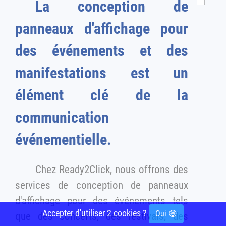
La conception de
panneaux d'affichage pour
des événements et des
manifestations est un
élément clé de la
communication
événementielle.
Chez Ready2Click, nous offrons des
services de conception de panneaux
d'affichage pour des événements tels
Accepter d'utiliser 2 cookies ?
Oui 😄
que des concerts, des festivals, des