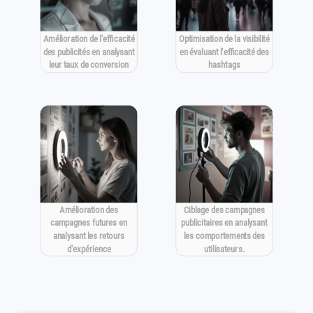
Amélioration de l'efficacité
Optimisation de la visibilité
des publicités en analysant
en évaluant l'efficacité des
leur taux de conversion
hashtags
Amélioration des
Ciblage des campagnes
campagnes futures en
publicitaires en analysant
analysant les retours
les comportements des
d'expérience
utilisateurs.