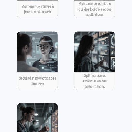
Maintenance et mise à
Maintenance et mise à
jour des logiciels et des
jour des sites web
applications
Optimisation et
Sécurité et protection des
amélioration des
données
performances