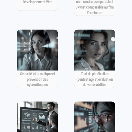
un monstre comparable à
Développement Web
Skynet comparable au film
Terminator
Sécurité informatique et
Test de pénétration
prévention des
(pentesting) et évaluation
cyberattaques
de vulnérabilités