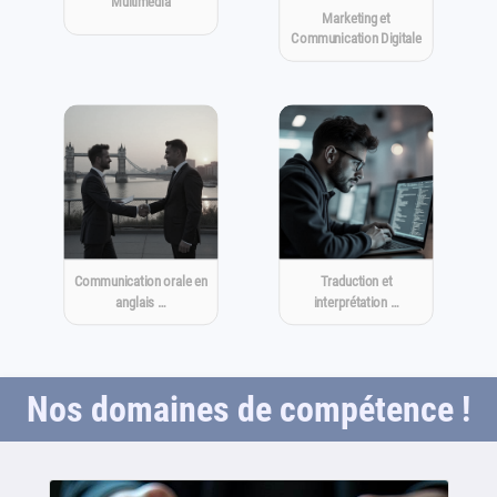
Multimédia
Marketing et
Communication Digitale
Communication orale en
Traduction et
anglais …
interprétation …
Nos domaines de compétence !