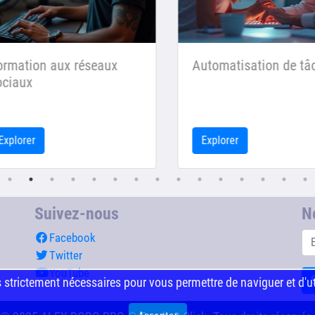
mation aux réseaux
Automatisation de tâc
iaux
plorer
Explorer
Suivez-nous
N
Facebook
Twitter
YouTube
s strictement nécessaires pour vous permettre de naviguer et d'ut