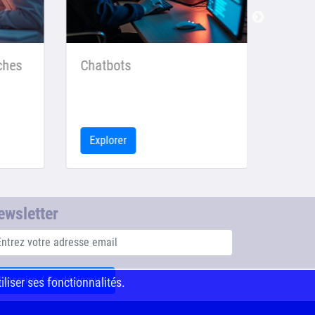
hes
Chatbots
Design
Explorer
Explor
ewsletter
S'inscrire / Se désincrire
iliser ses fonctionnalités.