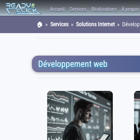
Accueil
Services
Réalisations
À propos
🏠
»
Services
»
Solutions Internet
» Dévelop
Développement web