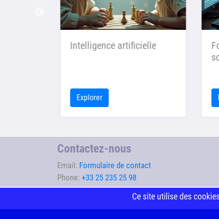
ement
Intelligence artificielle
For
soc
Explorer
Ex
Contactez-nous
Email:
Formulaire de contact
Phone:
+33 25 235 25 98
Ce site utilise des cookie