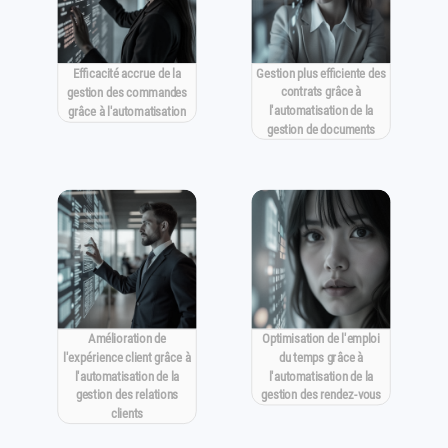
Gestion plus efficiente des
Efficacité accrue de la
contrats grâce à
gestion des commandes
l'automatisation de la
grâce à l'automatisation
gestion de documents
Amélioration de
Optimisation de l'emploi
l'expérience client grâce à
du temps grâce à
l'automatisation de la
l'automatisation de la
gestion des relations
gestion des rendez-vous
clients