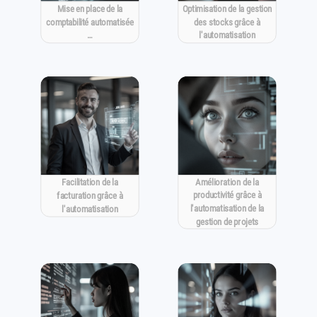
Mise en place de la
Optimisation de la gestion
comptabilité automatisée
des stocks grâce à
…
l'automatisation
Amélioration de la
Facilitation de la
productivité grâce à
facturation grâce à
l'automatisation de la
l'automatisation
gestion de projets