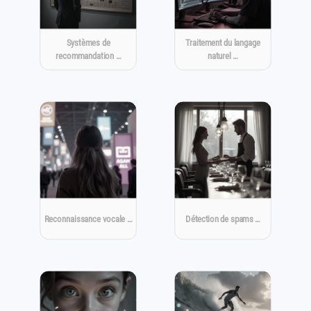
Systèmes de
Traitement du langage
recommandation …
naturel …
Reconnaissance vocale …
Détection de spams …