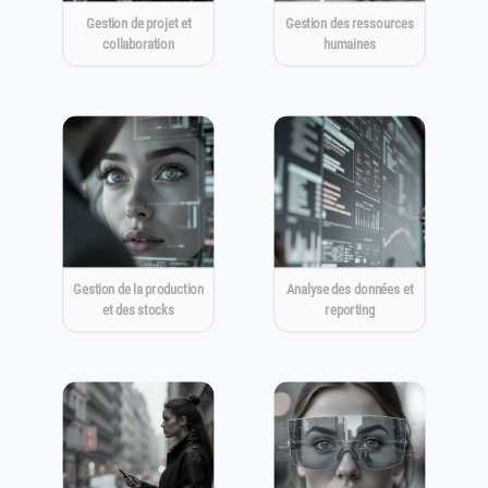
Gestion de projet et
Gestion des ressources
collaboration
humaines
Gestion de la production
Analyse des données et
et des stocks
reporting